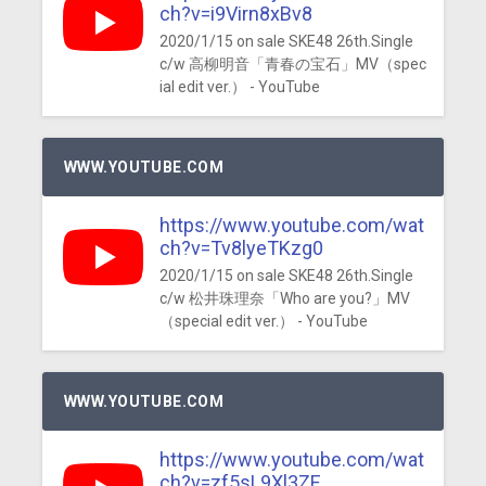
ch?v=i9Virn8xBv8
2020/1/15 on sale SKE48 26th.Single
c/w 高柳明音「青春の宝石」MV（spec
ial edit ver.） - YouTube
WWW.YOUTUBE.COM
https://www.youtube.com/wat
ch?v=Tv8lyeTKzg0
2020/1/15 on sale SKE48 26th.Single
c/w 松井珠理奈「Who are you?」MV
（special edit ver.） - YouTube
WWW.YOUTUBE.COM
https://www.youtube.com/wat
ch?v=zf5sL9Xl3ZE