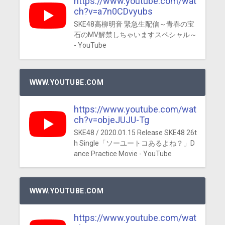
https://www.youtube.com/wat
ch?v=a7n0CDvyubs
SKE48高柳明音 緊急生配信～青春の宝
石のMV解禁しちゃいますスペシャル～
- YouTube
WWW.YOUTUBE.COM
https://www.youtube.com/wat
ch?v=objeJUJU-Tg
SKE48 / 2020.01.15 Release SKE48 26t
h Single「ソーユートコあるよね？」D
ance Practice Movie - YouTube
WWW.YOUTUBE.COM
https://www.youtube.com/wat