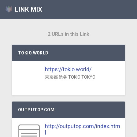
LINK MIX
2 URLs in this Link
TOKIO.WORLD
https://tokio.world/
東京都 渋谷 TOKIO TOKYO
OUTPUTOP.COM
http://outputop.com/index.htm
l