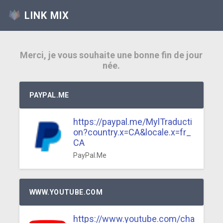
LINK MIX
Merci, je vous souhaite une bonne fin de jour
née.
PAYPAL.ME
https://paypal.me/MylTraducti
on?country.x=CA&locale.x=fr_
CA
PayPal.Me
WWW.YOUTUBE.COM
https://www.youtube.com/cha