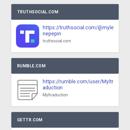
TRUTHSOCIAL.COM
https://truthsocial.com/@myle
nepepin
truthsocial.com
RUMBLE.COM
https://rumble.com/user/Myltr
aduction
Myltraduction
GETTR.COM