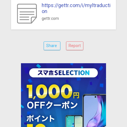
https://gettr.com/i/myltraducti
on
gettr.com
Share
Report