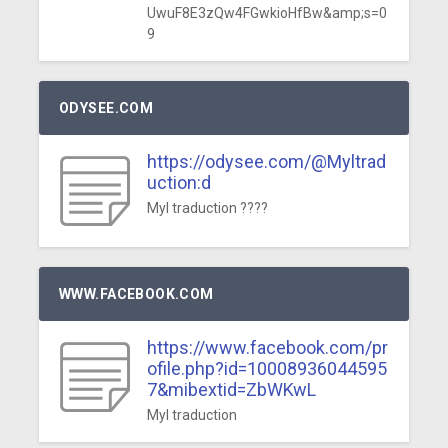
UwuF8E3zQw4FGwkioHfBw&amp;s=0
9
ODYSEE.COM
https://odysee.com/@Myltrad
uction:d
Myl traduction ????
WWW.FACEBOOK.COM
https://www.facebook.com/pr
ofile.php?id=10008936044595
7&mibextid=ZbWKwL
Myl traduction