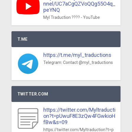
nnel/UC7aCgQZVoQQg55O4q_
peYNQ
Myl Traduction ???? - YouTube
T.ME
https://t.me/myl_traductions
Telegram: Contact @myl_traductions
TWITTER.COM
https://twitter.com/Myltraducti
on?t=pUwuF8E3zQw4FGwkioH
fBw&s=09
https://twitter.com/Myltraduction?t=p