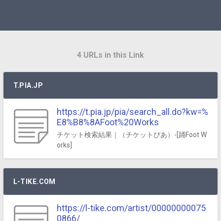
4 URLs in this Link
T.PIA.JP
https://t.pia.jp/pia/search_all.do?kw=%
E8%B8%8AFoot%20Works
チケット検索結果｜（チケットぴあ）-[踊Foot W
orks]
L-TIKE.COM
https://l-tike.com/artist/00000000075
0866/