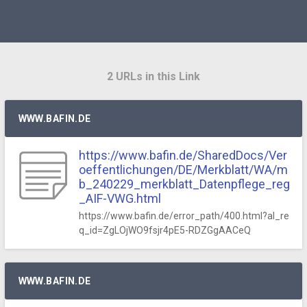
2 URLs in this Link
WWW.BAFIN.DE
https://www.bafin.de/SharedDocs/Ver
oeffentlichungen/DE/Merkblatt/WA/m
b_240229_merkblatt_Datenpflege_reg
_AIF-VWG.html
https://www.bafin.de/error_path/400.html?al_re
q_id=ZgLOjWO9fsjr4pE5-RDZGgAACeQ
WWW.BAFIN.DE