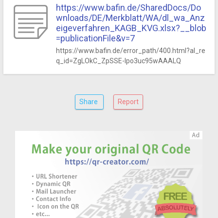
https://www.bafin.de/SharedDocs/Do
wnloads/DE/Merkblatt/WA/dl_wa_Anz
eigeverfahren_KAGB_KVG.xlsx?__blob
=publicationFile&v=7
https://www.bafin.de/error_path/400.html?al_re
q_id=ZgLOkC_ZpSSE-Ipo3uc95wAAALQ
Share
Report