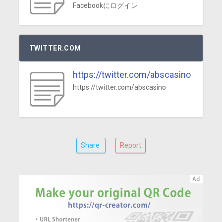
Facebookにログイン
TWITTER.COM
https://twitter.com/abscasino
https://twitter.com/abscasino
Share
Report