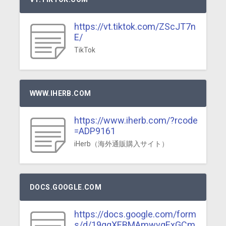
https://vt.tiktok.com/ZScJT7n
E/
TikTok
WWW.IHERB.COM
https://www.iherb.com/?rcode
=ADP9161
iHerb（海外通販購入サイト）
DOCS.GOOGLE.COM
https://docs.google.com/form
s/d/19qqXEBMAmwvgExGCm