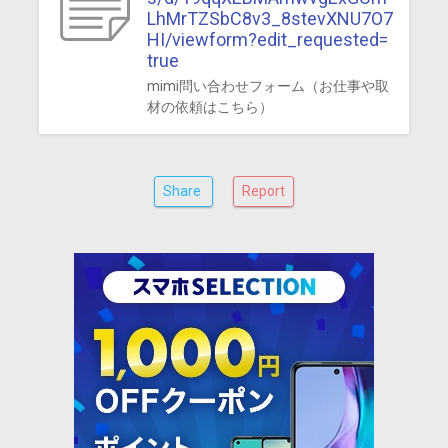
LhMrTZSbC8v3_8stevXNU7O7
HI/viewform?edit_requested=
true
mimi問い合わせフォーム（お仕事や取
材の依頼はこちら）
Share
Report