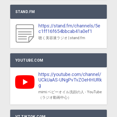
STAND.FM
https://stand.fm/channels/5e
c1ff16f654bbcab41a0ef1
聴く美容液ラジオ | stand.fm
YOUTUBE.COM
https://youtube.com/channel/
UCkUaAS-UNgPvTvZOeHHURk
g
mimi:ベビーオイル洗顔の人 - YouTube
（ラジオ動画中心）
VT.TIKTOK.COM