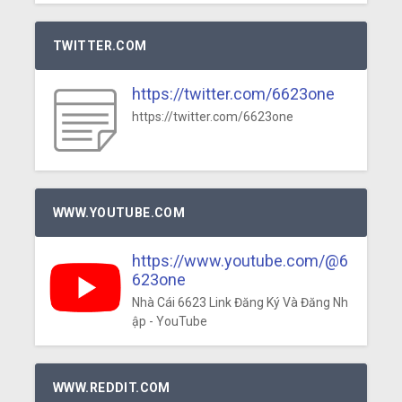
TWITTER.COM
https://twitter.com/6623one
https://twitter.com/6623one
WWW.YOUTUBE.COM
https://www.youtube.com/@6
623one
Nhà Cái 6623 Link Đăng Ký Và Đăng Nh
ập - YouTube
WWW.REDDIT.COM