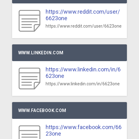
https://www.reddit.com/user/
6623one
https://www.reddit.com/user/6623one
WWW.LINKEDIN.COM
https://www.linkedin.com/in/6
623one
https://www.linkedin.com/in/6623one
WWW.FACEBOOK.COM
https://www.facebook.com/66
23one