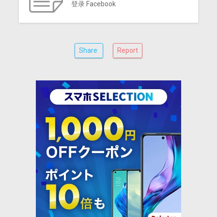
登录 Facebook
Share
Report