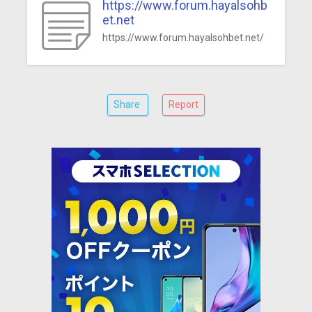
https://www.forum.hayalsohb
et.net
https://www.forum.hayalsohbet.net/
Share
Report