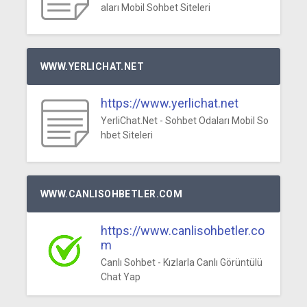
aları Mobil Sohbet Siteleri
WWW.YERLICHAT.NET
https://www.yerlichat.net
YerliChat.Net - Sohbet Odaları Mobil So
hbet Siteleri
WWW.CANLISOHBETLER.COM
https://www.canlisohbetler.co
m
Canlı Sohbet - Kızlarla Canlı Görüntülü
Chat Yap