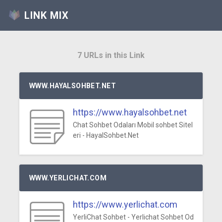
LINK MIX
7 URLs in this Link
WWW.HAYALSOHBET.NET
https://www.hayalsohbet.net
Chat Sohbet Odaları Mobil sohbet Sitel
eri - HayalSohbet.Net
WWW.YERLICHAT.COM
https://www.yerlichat.com
YerliChat Sohbet - Yerlichat Sohbet Od