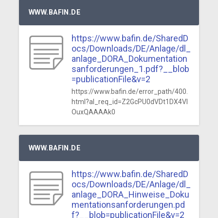
WWW.BAFIN.DE
https://www.bafin.de/SharedD
ocs/Downloads/DE/Anlage/dl_
anlage_DORA_Dokumentation
sanforderungen_1.pdf?__blob
=publicationFile&v=2
https://www.bafin.de/error_path/400.
html?al_req_id=Z2GcPU0dVDt1DX4VI
OuxQAAAAk0
WWW.BAFIN.DE
https://www.bafin.de/SharedD
ocs/Downloads/DE/Anlage/dl_
anlage_DORA_Hinweise_Doku
mentationsanforderungen.pd
f?__blob=publicationFile&v=2