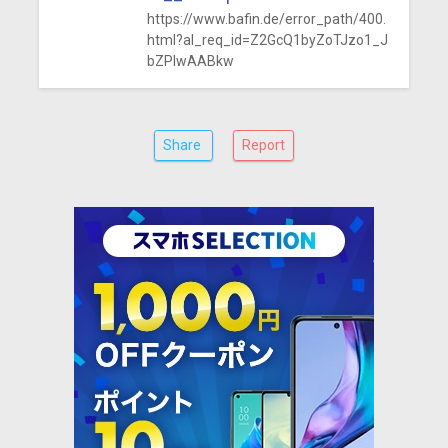
https://www.bafin.de/error_path/400.
html?al_req_id=Z2GcQ1byZoTJzo1_J
bZPlwAABkw
Share
Report