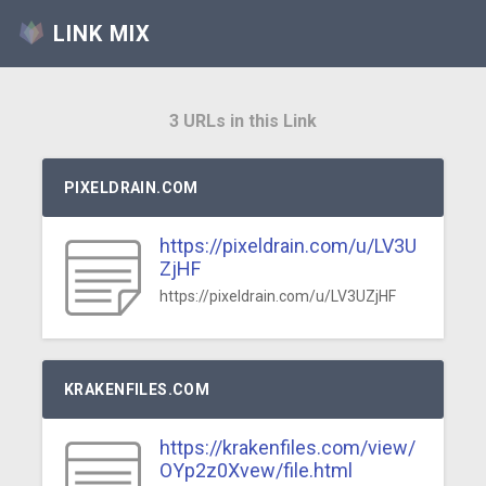
LINK MIX
3 URLs in this Link
PIXELDRAIN.COM
https://pixeldrain.com/u/LV3U
ZjHF
https://pixeldrain.com/u/LV3UZjHF
KRAKENFILES.COM
https://krakenfiles.com/view/
OYp2z0Xvew/file.html