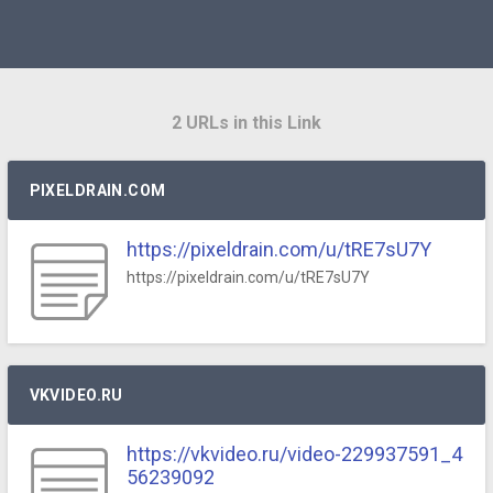
2 URLs in this Link
PIXELDRAIN.COM
https://pixeldrain.com/u/tRE7sU7Y
https://pixeldrain.com/u/tRE7sU7Y
VKVIDEO.RU
https://vkvideo.ru/video-229937591_4
56239092