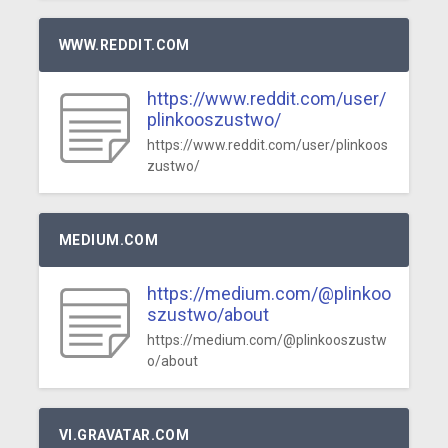
WWW.REDDIT.COM
https://www.reddit.com/user/
plinkooszustwo/
https://www.reddit.com/user/plinkoos
zustwo/
MEDIUM.COM
https://medium.com/@plinkoo
szustwo/about
https://medium.com/@plinkooszustw
o/about
VI.GRAVATAR.COM