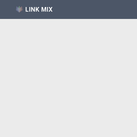
LINK MIX