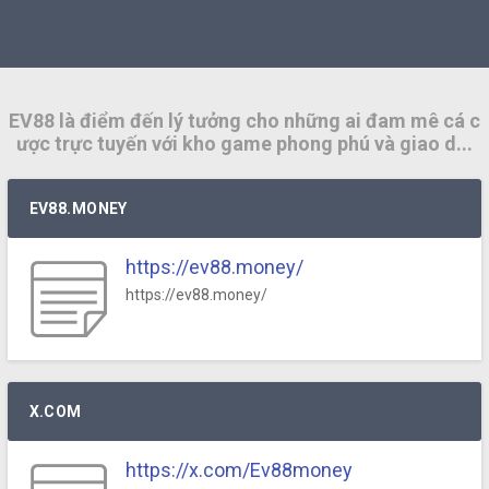
EV88 là điểm đến lý tưởng cho những ai đam mê cá c
ược trực tuyến với kho game phong phú và giao d...
EV88.MONEY
https://ev88.money/
https://ev88.money/
X.COM
https://x.com/Ev88money