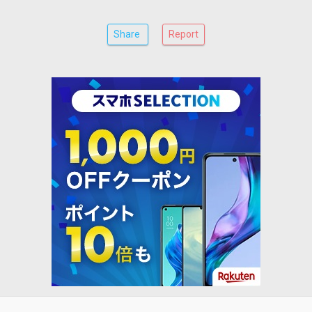
Share
Report