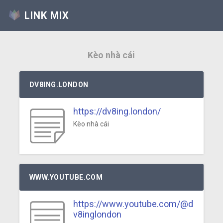
LINK MIX
Kèo nhà cái
DV8ING.LONDON
https://dv8ing.london/
Kèo nhà cái
WWW.YOUTUBE.COM
https://www.youtube.com/@d
v8inglondon