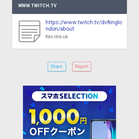
WWW.TWITCH.TV
https://www.twitch.tv/dv8inglo
ndon/about
Kèo nhà cái
Share
Report