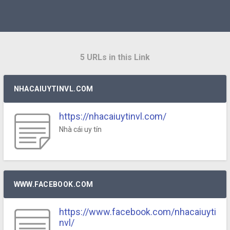
5 URLs in this Link
NHACAIUYTINVL.COM
https://nhacaiuytinvl.com/
Nhà cái uy tín
WWW.FACEBOOK.COM
https://www.facebook.com/nhacaiuyti
nvl/