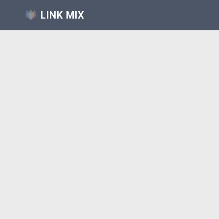
LINK MIX