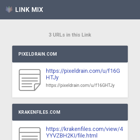
LINK MIX
3 URLs in this Link
PIXELDRAIN.COM
https://pixeldrain.com/u/f16G
HTJy
https://pixeldrain.com/u/f16GHTJy
KRAKENFILES.COM
https://krakenfiles.com/view/4
YYVZBH2KI/file.html