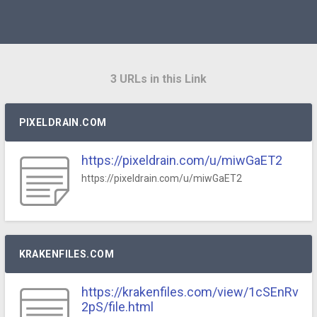
3 URLs in this Link
PIXELDRAIN.COM
https://pixeldrain.com/u/miwGaET2
https://pixeldrain.com/u/miwGaET2
KRAKENFILES.COM
https://krakenfiles.com/view/1cSEnRv
2pS/file.html