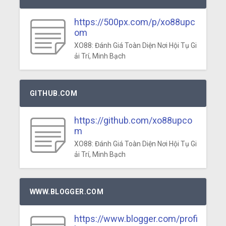
https://500px.com/p/xo88upc
om
XO88: Đánh Giá Toàn Diện Nơi Hội Tụ Gi
ải Trí, Minh Bạch
GITHUB.COM
https://github.com/xo88upco
m
XO88: Đánh Giá Toàn Diện Nơi Hội Tụ Gi
ải Trí, Minh Bạch
WWW.BLOGGER.COM
https://www.blogger.com/profi