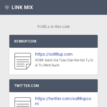
LINK MIX
9 URLs in this Link
XO88UP.COM
https://xo88up.com
XO88: Đánh Giá Toàn Diện Nơi Hội Tụ Gi
ải Trí, Minh Bạch
TWITTER.COM
https://twitter.com/xo88upco
m