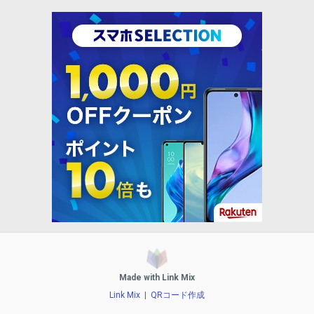
Made with Link Mix
Link Mix
|
QRコード作成