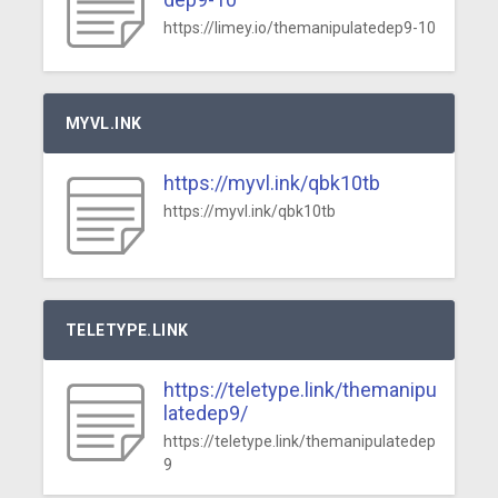
https://limey.io/themanipulatedep9-10
MYVL.INK
https://myvl.ink/qbk10tb
https://myvl.ink/qbk10tb
TELETYPE.LINK
https://teletype.link/themanipu
latedep9/
https://teletype.link/themanipulatedep
9