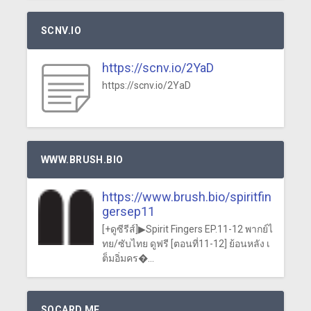
SCNV.IO
https://scnv.io/2YaD
https://scnv.io/2YaD
WWW.BRUSH.BIO
https://www.brush.bio/spiritfin
gersep11
[+ดูซีรีส์]▶Spirit Fingers EP.11-12 พากย์ไ
ทย/ซับไทย ดูฟรี [ตอนที่11-12] ย้อนหลัง เ
ต็มอิ่มคร�...
SOCARD.ME