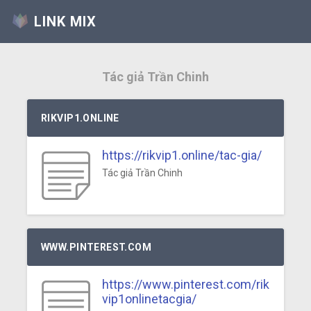
LINK MIX
Tác giả Trần Chinh
RIKVIP1.ONLINE
https://rikvip1.online/tac-gia/
Tác giả Trần Chinh
WWW.PINTEREST.COM
https://www.pinterest.com/rik
vip1onlinetacgia/