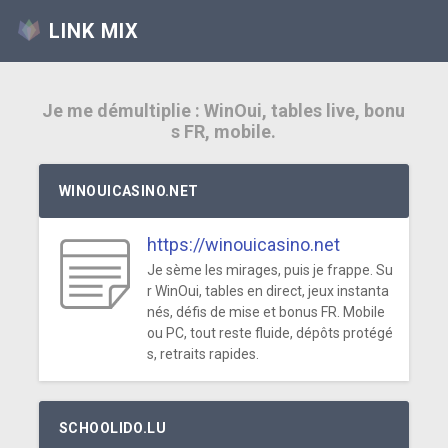
LINK MIX
Je me démultiplie : WinOui, tables live, bonu
s FR, mobile.
WINOUICASINO.NET
https://winouicasino.net
Je sème les mirages, puis je frappe. Su
r WinOui, tables en direct, jeux instanta
nés, défis de mise et bonus FR. Mobile
ou PC, tout reste fluide, dépôts protégé
s, retraits rapides.
SCHOOLIDO.LU