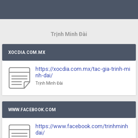
Trịnh Minh Đài
XOCDIA.COM.MX
https://xocdia.com.mx/tac-gia-trinh-mi
nh-dai/
Trịnh Minh Đài
WWW.FACEBOOK.COM
https://www.facebook.com/trinhminh
dai/