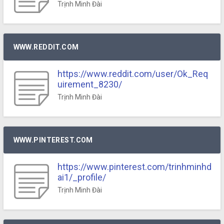
Trịnh Minh Đài
WWW.REDDIT.COM
https://www.reddit.com/user/Ok_Req
uirement_8230/
Trịnh Minh Đài
WWW.PINTEREST.COM
https://www.pinterest.com/trinhminhd
ai1/_profile/
Trịnh Minh Đài