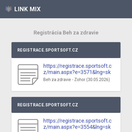
LINK MIX
Registrácia Beh za zdravie
REGISTRACE.SPORTSOFT.CZ
https://registrace.sportsoft.c
z/main.aspx?e=3571&lng=sk
Beh za zdravie - Zohor (30.05.2026)
REGISTRACE.SPORTSOFT.CZ
https://registrace.sportsoft.c
z/main.aspx?e=3554&lng=sk