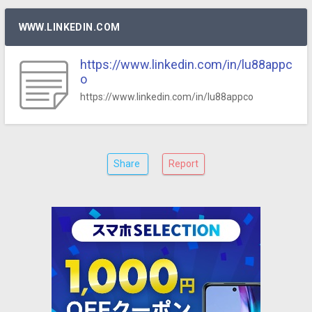
WWW.LINKEDIN.COM
https://www.linkedin.com/in/lu88appc
o
https://www.linkedin.com/in/lu88appco
Share
Report