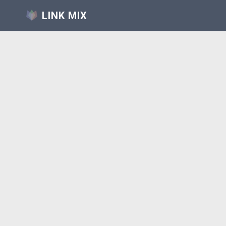
LINK MIX