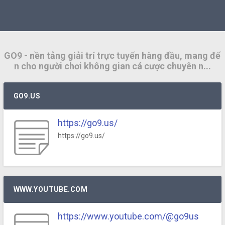
GO9 - nền tảng giải trí trực tuyến hàng đầu, mang đế
n cho người chơi không gian cá cược chuyên n...
GO9.US
https://go9.us/
https://go9.us/
WWW.YOUTUBE.COM
https://www.youtube.com/@go9us