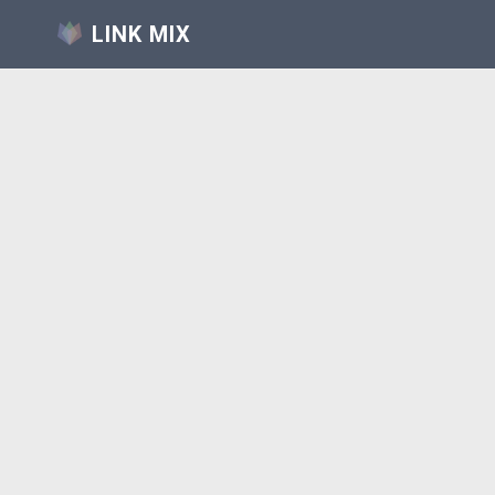
LINK MIX