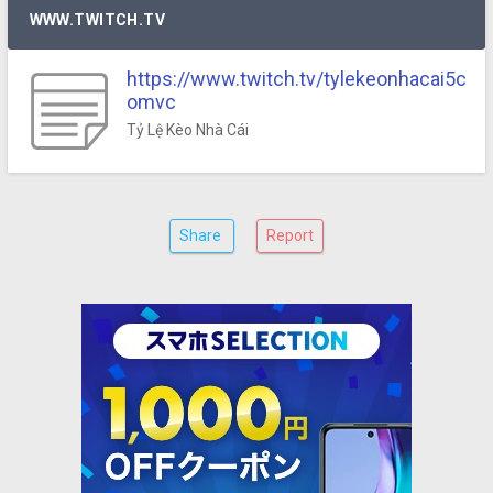
WWW.TWITCH.TV
https://www.twitch.tv/tylekeonhacai5c
omvc
Tỷ Lệ Kèo Nhà Cái
Share
Report