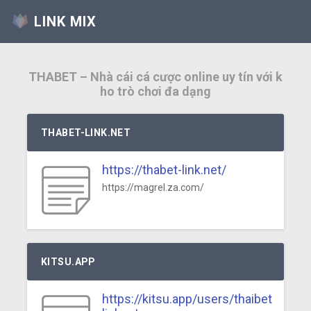
LINK MIX
THABET – Nhà cái cá cược online uy tín với k
ho trò chơi đa dạng
THABET-LINK.NET
https://thabet-link.net/
https://magrel.za.com/
KITSU.APP
https://kitsu.app/users/thaibet