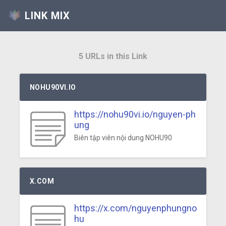
LINK MIX
5 URLs in this Link
NOHU90VI.IO
https://nohu90vi.io/nguyen-ph
ung
Biên tập viên nội dung NOHU90
X.COM
https://x.com/nguyenphungno
hu