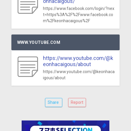
onhacaigous/
https://www.facebook.com/login/?nex
t=https%3A%2F%2Fwww.facebook.co
m%2Fkeonhacaigous%2F
WWW.YOUTUBE.COM
https://www.youtube.com/@k
eonhacaigous/about
https://www.youtube.com/@keonhaca
igous/about
Share
Report