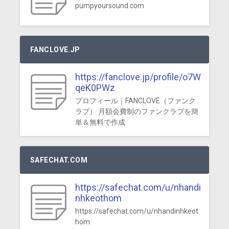
pumpyoursound.com
FANCLOVE.JP
https://fanclove.jp/profile/o7W
qeK0PWz
プロフィール｜FANCLOVE（ファンク
ラブ） 月額会費制のファンクラブを簡
単＆無料で作成
SAFECHAT.COM
https://safechat.com/u/nhandi
nhkeothom
https://safechat.com/u/nhandinhkeot
hom