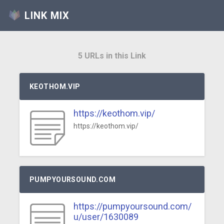
LINK MIX
5 URLs in this Link
KEOTHOM.VIP
https://keothom.vip/
https://keothom.vip/
PUMPYOURSOUND.COM
https://pumpyoursound.com/
u/user/1630089