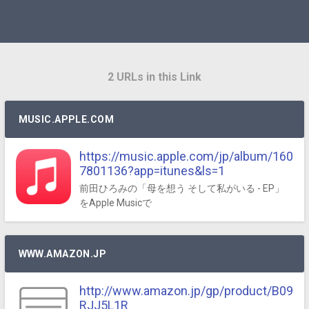
2 URLs in this Link
MUSIC.APPLE.COM
https://music.apple.com/jp/album/160
7801136?app=itunes&ls=1
‎前田ひろみの「母を想う そして私がいる - EP」
をApple Musicで
WWW.AMAZON.JP
http://www.amazon.jp/gp/product/B09
RJJ5L1R